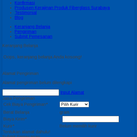
Konfirmasi
Produsen Kerajinan Produk Fiberglass Surabaya
Testimonial
Blog
Keranjang Belanja
Pengiriman
Submit Pemesanan
Keranjang Belanja
Oops, keranjang belanja Anda kosong!
Alamat Pengiriman
Alamat pengiriman belum dilengkapi
Input Alamat
Jasa Pengiriman
Cek Biaya Pengiriman*
Berat Belanja
gram
Biaya Kirim*
-
Kurir*
Belum memilih kurir
Tentukan alamat dahulu!
Submit Pemesanan