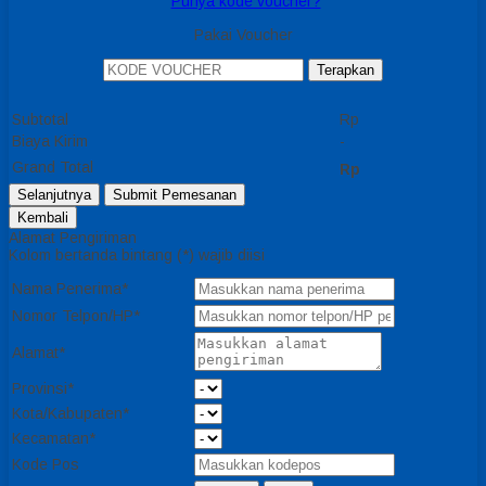
Punya kode voucher?
Pakai Voucher
Terapkan
Subtotal
Rp
Biaya Kirim
-
Grand Total
Rp
Submit Pemesanan
Alamat Pengiriman
Kolom bertanda bintang (*) wajib diisi
Nama Penerima*
Nomor Telpon/HP*
Alamat*
Provinsi*
Kota/Kabupaten*
Kecamatan*
Kode Pos