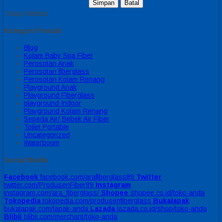
Simpan
Batal
Tutup Sidebar
Kategori Produk
Blog
Kolam Baby Spa Fiber
Perosotan Anak
Perosotan fiberglass
Perosotan Kolam Renang
Playground Anak
Playground Fiberglass
playground Indoor
Playground Kolam Renang
Sepeda Air/ Bebek Air Fiber
Toilet Portable
Uncategorized
Waterboom
Social Media
Facebook
facebook.com/arafiberglass89
Twitter
twitter.com/ProdusenFiber89
Instagram
instagram.com/ara_fiberglass/
Shopee
shopee.co.id/toko-anda
Tokopedia
tokopedia.com/produsenfiberglass
Bukalapak
bukalapak.com/lapak-anda
Lazada
lazada.co.id/shop/toko-anda
Blibli
blibli.com/merchant/toko-anda