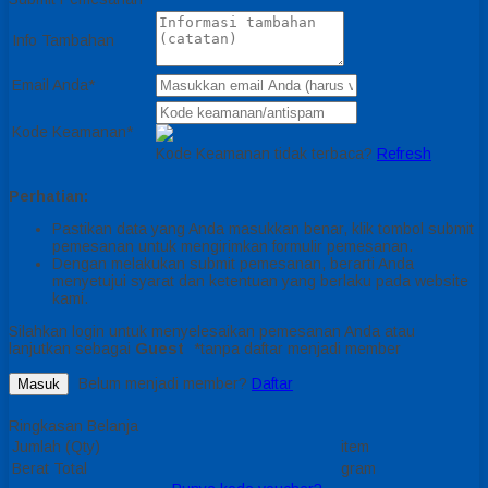
Info Tambahan
Email Anda*
Kode Keamanan*
Kode Keamanan tidak terbaca?
Refresh
Perhatian:
Pastikan data yang Anda masukkan benar, klik tombol submit
pemesanan untuk mengirimkan formulir pemesanan.
Dengan melakukan submit pemesanan, berarti Anda
menyetujui syarat dan ketentuan yang berlaku pada website
kami.
Silahkan login untuk menyelesaikan pemesanan Anda atau
lanjutkan sebagai
Guest
*tanpa daftar menjadi member
Belum menjadi member?
Daftar
Masuk
Ringkasan Belanja
Jumlah (Qty)
item
Berat Total
gram