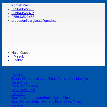
Kontak Kami
085643522435
085643522435
085643522435
produsenfiberglass@gmail.com
Halo, Guest!
Masuk
Daftar
MENU
Beranda
Bisnis Waterboom yang Tidak Pernah Ada Matinya
Cara Order
Cara Pemesanan
Cek Biaya Kirim
Cek Resi
Jual Perosotan Waterboom Jawa Timur
Jual Wahana Kolam Renang Fiber Jawa Timur
Katalog