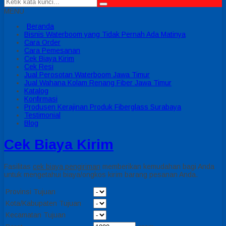
MENU
Beranda
Bisnis Waterboom yang Tidak Pernah Ada Matinya
Cara Order
Cara Pemesanan
Cek Biaya Kirim
Cek Resi
Jual Perosotan Waterboom Jawa Timur
Jual Wahana Kolam Renang Fiber Jawa Timur
Katalog
Konfirmasi
Produsen Kerajinan Produk Fiberglass Surabaya
Testimonial
Blog
Cek Biaya Kirim
Fasilitas
cek biaya pengiriman
memberikan kemudahan bagi Anda
untuk mengetahui biaya/ongkos kirim barang pesanan Anda.
Provinsi Tujuan
Kota/Kabupaten Tujuan
Kecamatan Tujuan