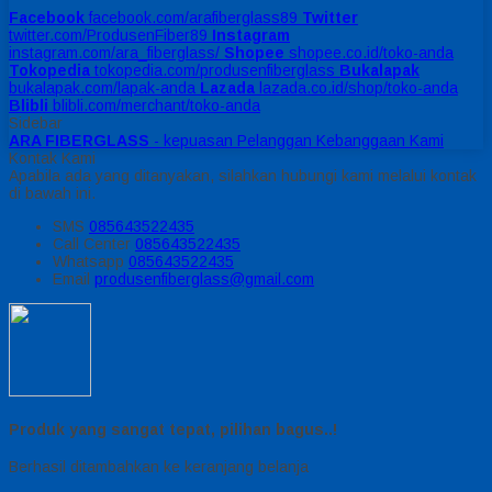
Facebook
facebook.com/arafiberglass89
Twitter
twitter.com/ProdusenFiber89
Instagram
instagram.com/ara_fiberglass/
Shopee
shopee.co.id/toko-anda
Tokopedia
tokopedia.com/produsenfiberglass
Bukalapak
bukalapak.com/lapak-anda
Lazada
lazada.co.id/shop/toko-anda
Blibli
blibli.com/merchant/toko-anda
Sidebar
ARA FIBERGLASS
- kepuasan Pelanggan Kebanggaan Kami
Kontak Kami
Apabila ada yang ditanyakan, silahkan hubungi kami melalui kontak
di bawah ini.
SMS
085643522435
Call Center
085643522435
Whatsapp
085643522435
Email
produsenfiberglass@gmail.com
Produk yang sangat tepat, pilihan bagus..!
Berhasil ditambahkan ke keranjang belanja