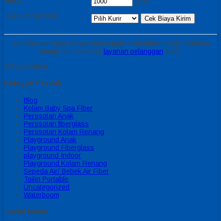
Berat
gram
Jasa Pengiriman
Cek Biaya Kirim
Apabila cek biaya pengiriman terjadi error/tidak tampil, silahkan
ulangi atau hubungi
layanan pelanggan
kami.
Tutup Sidebar
Kategori Produk
Blog
Kolam Baby Spa Fiber
Perosotan Anak
Perosotan fiberglass
Perosotan Kolam Renang
Playground Anak
Playground Fiberglass
playground Indoor
Playground Kolam Renang
Sepeda Air/ Bebek Air Fiber
Toilet Portable
Uncategorized
Waterboom
Social Media