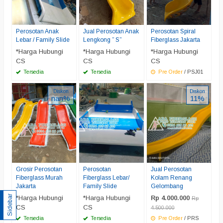
Perosotan Anak
Jual Perosotan Anak
Perosotan Spiral
Lebar / Family Slide
Lengkong ” S”
Fiberglass Jakarta
*Harga Hubungi
*Harga Hubungi
*Harga Hubungi
CS
CS
CS
Tersedia
Tersedia
Pre Order
/ PSJ01
Diskon
Diskon
nan%
11%
Grosir Perosotan
Perosotan
Jual Perosotan
Fiberglass Murah
Fiberglass Lebar/
Kolam Renang
Jakarta
Family Slide
Gelombang
*Harga Hubungi
*Harga Hubungi
Sidebar
Rp 4.000.000
Rp
CS
CS
4.500.000
Tersedia
Tersedia
Pre Order
/ PRS