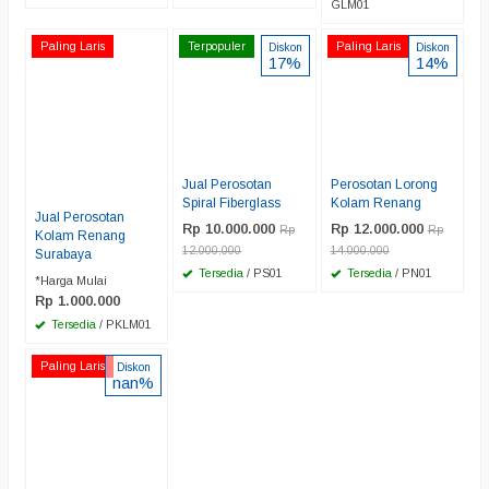
GLM01
Paling Laris
Terpopuler
Paling Laris
Diskon
Diskon
17%
14%
Jual Perosotan
Perosotan Lorong
Spiral Fiberglass
Kolam Renang
Jual Perosotan
Rp 10.000.000
Rp 12.000.000
Rp
Rp
Kolam Renang
12.000.000
14.000.000
Surabaya
Tersedia
/ PS01
Tersedia
/ PN01
*Harga Mulai
Rp 1.000.000
Tersedia
/ PKLM01
Paling Laris
Diskon
nan%