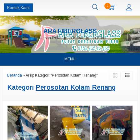
0
Kontak Kami
ARA FIBERGLASS
kepuasan Pelanggan Kebanggaan Kami
MENU
Beranda
»
Arsip Kategori "Perosotan Kolam Renang"
Kategori
Perosotan Kolam Renang
Diskon
nan%