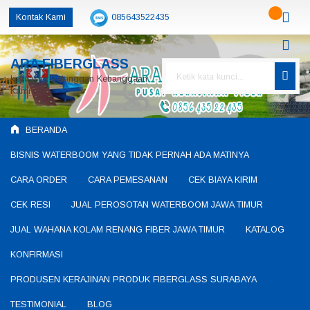
Kontak Kami
085643522435
085643522435
085643522435
ARA FIBERGLASS
produsenfiberglass@gmail.com
kepuasan Pelanggan Kebanggaan
Kami
BERANDA
BISNIS WATERBOOM YANG TIDAK PERNAH ADA MATINYA
CARA ORDER
CARA PEMESANAN
CEK BIAYA KIRIM
CEK RESI
JUAL PEROSOTAN WATERBOOM JAWA TIMUR
JUAL WAHANA KOLAM RENANG FIBER JAWA TIMUR
KATALOG
KONFIRMASI
PRODUSEN KERAJINAN PRODUK FIBERGLASS SURABAYA
TESTIMONIAL
BLOG