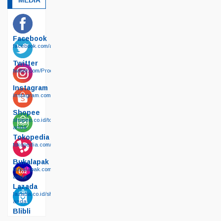
MEDIA
Facebook
facebook.com/arafiberglass89
Twitter
twitter.com/ProdusenFiber89
Instagram
instagram.com/ara_fiberglass/
Shopee
shopee.co.id/toko-
anda
Tokopedia
tokopedia.com/produsenfiberglass
Bukalapak
bukalapak.com/lapak-
anda
Lazada
lazada.co.id/shop/toko-
anda
Blibli
blibli.com/merchant/toko-