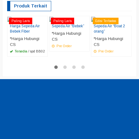
Produk Terkait
P
Paling Laris
Paling Laris
Edisi Terbatas
P
Be
Harga Sepeda Air
Sepeda Air “Bebek”
Sepeda Air “Boat 2
Bebek Fiber
orang”
*
*Harga Hubungi
*Harga Hubungi
*Harga Hubungi
C
CS
CS
CS
Pre Order
0
Tersedia
/ spd BB02
Pre Order