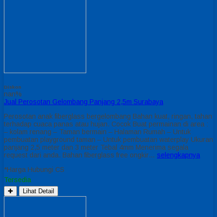
Diskon
nan%
Jual Perosotan Gelombang Panjang 2,5m Surabaya
Perosotan anak fiberglass bergelombang Bahan kuat, ringan, tahan
terhadap cuaca panas atau hujan. Cocok Buat permainan di area :
– kolam renang – Taman bermain – Halaman Rumah – Untuk
pembuatan playground taman – Untuk pembuatan waterplay Ukuran
panjang 2,5 meter dan 3 meter Tebal 4mm Menerima segala
request dari anda. Bahan fiberglass free ongkir…
selengkapnya
*Harga Hubungi CS
Tersedia
✚
Lihat Detail