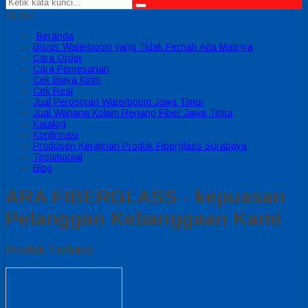
MENU
Beranda
Bisnis Waterboom yang Tidak Pernah Ada Matinya
Cara Order
Cara Pemesanan
Cek Biaya Kirim
Cek Resi
Jual Perosotan Waterboom Jawa Timur
Jual Wahana Kolam Renang Fiber Jawa Timur
Katalog
Konfirmasi
Produsen Kerajinan Produk Fiberglass Surabaya
Testimonial
Blog
ARA FIBERGLASS - kepuasan
Pelanggan Kebanggaan Kami
Produk Terbaru