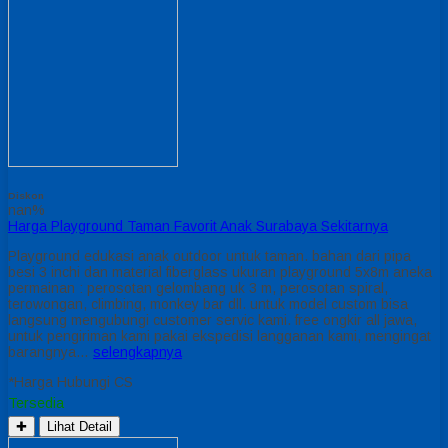
Diskon
nan%
Harga Playground Taman Favorit Anak Surabaya Sekitarnya
Playground edukasi anak outdoor untuk taman. bahan dari pipa
besi 3 inchi dan material fiberglass ukuran playground 5x8m aneka
permainan : perosotan gelombang uk 3 m, perosotan spiral,
terowongan, climbing, monkey bar dll. untuk model custom bisa
langsung mengubungi customer servic kami. free ongkir all jawa,
untuk pengiriman kami pakai ekspedisi langganan kami, mengingat
barangnya…
selengkapnya
*Harga Hubungi CS
Tersedia
✚
Lihat Detail