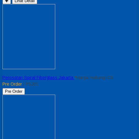
✚
Lihat Detail
Perosotan Spiral Fiberglass Jakarta
*Harga Hubungi CS
Pre Order
/ PSJ01
Pre Order