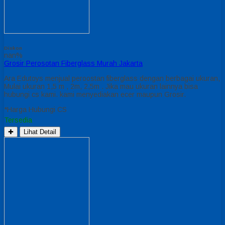
Diskon
nan%
Grosir Perosotan Fiberglass Murah Jakarta
Ara Edutoys menjual peroostan fiberglass dengan berbagai ukuran,
Mulai ukuran 1,5 m , 2m, 2,5m . Jika mau ukuran lainnya bisa
hubungi cs kami. kami menyediakan ecer maupun Grosir.
*Harga Hubungi CS
Tersedia
✚
Lihat Detail