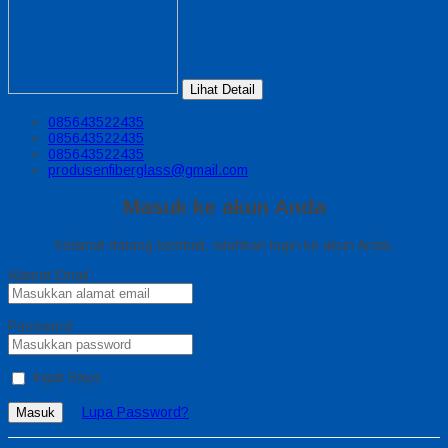
Lihat Detail
085643522435
085643522435
085643522435
produsenfiberglass@gmail.com
Masuk ke akun Anda
Selamat datang kembali, silahkan login ke akun Anda.
Alamat Email
Password
Ingat Saya
Lupa Password?
Masuk