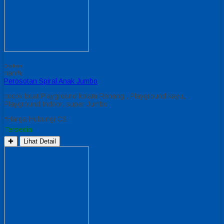
Diskon
nan%
Perosotan Spiral Anak Jumbo
cocok buat Playground kolam Renang , Playground kayu,
Playground Indoor. super Jumbo
*Harga Hubungi CS
Tersedia
✚
Lihat Detail