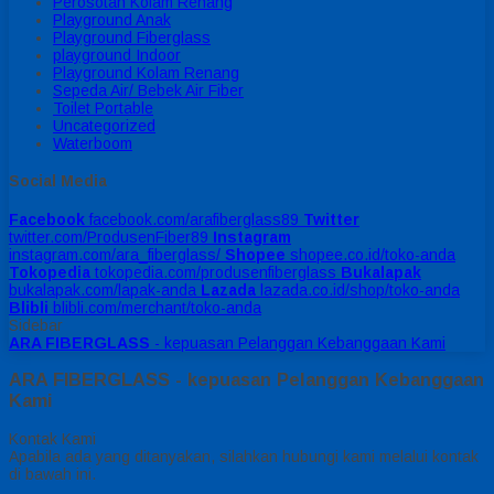
Perosotan Kolam Renang
Playground Anak
Playground Fiberglass
playground Indoor
Playground Kolam Renang
Sepeda Air/ Bebek Air Fiber
Toilet Portable
Uncategorized
Waterboom
Social Media
Facebook
facebook.com/arafiberglass89
Twitter
twitter.com/ProdusenFiber89
Instagram
instagram.com/ara_fiberglass/
Shopee
shopee.co.id/toko-anda
Tokopedia
tokopedia.com/produsenfiberglass
Bukalapak
bukalapak.com/lapak-anda
Lazada
lazada.co.id/shop/toko-anda
Blibli
blibli.com/merchant/toko-anda
Sidebar
ARA FIBERGLASS
- kepuasan Pelanggan Kebanggaan Kami
ARA FIBERGLASS - kepuasan Pelanggan Kebanggaan
Kami
Kontak Kami
Apabila ada yang ditanyakan, silahkan hubungi kami melalui kontak
di bawah ini.