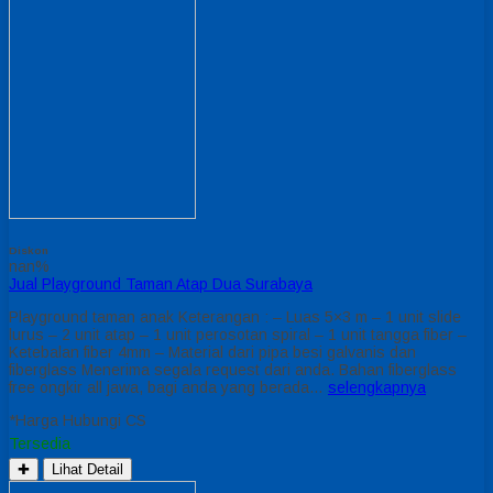
Diskon
nan%
Jual Playground Taman Atap Dua Surabaya
Playground taman anak Keterangan : – Luas 5×3 m – 1 unit slide
lurus – 2 unit atap – 1 unit perosotan spiral – 1 unit tangga fiber –
Ketebalan fiber 4mm – Material dari pipa besi galvanis dan
fiberglass Menerima segala request dari anda. Bahan fiberglass
free ongkir all jawa, bagi anda yang berada…
selengkapnya
*Harga Hubungi CS
Tersedia
✚
Lihat Detail