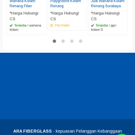
K
Wahana Kolam
Playground Kolam
Jual Wahana Kolam
B
Renang Fiber
Renang
Renang Surabaya
*
*Harga Hubungi
*Harga Hubungi
*Harga Hubungi
C
CS
CS
CS
Tersedia
/ wahana
Pre Order
Tersedia
/ pgn
K
kolam
kolam D
ARA FIBERGLASS
- kepuasan Pelanggan Kebanggaan