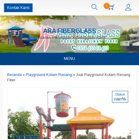
0
Kontak Kami
ARA FIBERGLASS
kepuasan Pelanggan Kebanggaan Kami
MENU
Beranda
»
Playground Kolam Renang
»
Jual Playground Kolam Renang
Fiber
Diskon
nan%