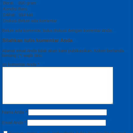
Berat
800 gram
Kondisi
Baru
Dilihat
394 kali
Diskusi
Belum ada komentar
Belum ada komentar, buka diskusi dengan komentar Anda.
Silahkan tulis komentar Anda
Alamat email Anda tidak akan kami publikasikan. Kolom bertanda
bintang (*) wajib diisi.
Isi komentar Anda
*
Nama Anda
*
Email Anda
*