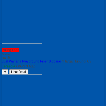
Paling Laris
Diskon
nan%
Jual Wahana Playground Fiber Sidoarjo
*Harga Hubungi CS
Tersedia
/ PGN 3 Atap
✚
Lihat Detail