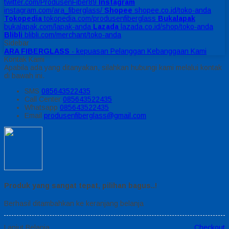
twitter.com/ProdusenFiber89
Instagram
instagram.com/ara_fiberglass/
Shopee
shopee.co.id/toko-anda
Tokopedia
tokopedia.com/produsenfiberglass
Bukalapak
bukalapak.com/lapak-anda
Lazada
lazada.co.id/shop/toko-anda
Blibli
blibli.com/merchant/toko-anda
Sidebar
ARA FIBERGLASS
- kepuasan Pelanggan Kebanggaan Kami
Kontak Kami
Apabila ada yang ditanyakan, silahkan hubungi kami melalui kontak
di bawah ini.
SMS
085643522435
Call Center
085643522435
Whatsapp
085643522435
Email
produsenfiberglass@gmail.com
Produk yang sangat tepat, pilihan bagus..!
Berhasil ditambahkan ke keranjang belanja
Lanjut Belanja
Checkout