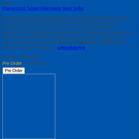
nan%
Playground Taman Fiberglass Best Seller
Playground Best Seller edukasi anak outdoor untuk taman. REAL
PICTURE PRODUK KAMI! bahan dari pipa besi dan material
fiberglass ukuran playground are 8x5m aneka permainan :
perosotan Gelombang, perosotan spiral, terowongan, 2 atap fiber,
Climbing, Panjat Tebing, Monkey Bar, Jembatan, Tangga Fiber.
untuk model custom bisa langsung mengubungi customer servic
kami. free ongkir all jawa,…
selengkapnya
*Harga Hubungi CS
Pre Order
/ PGN Best
Pre Order