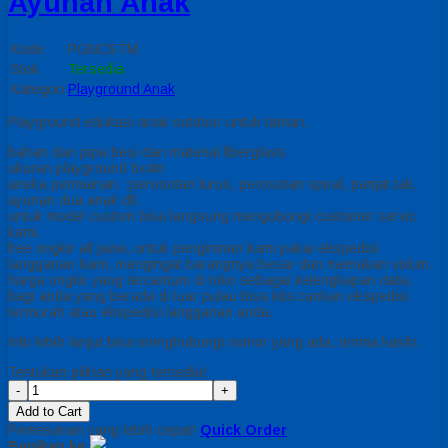
Ayunan Anak
Kode
PGNCSTM
Stok
Tersedia
Kategori
Playground Anak
Playground edukasi anak outdoor untuk taman.
bahan dari pipa besi dan material fiberglass
ukuran playground 6x4m
aneka permainan : perosotan lurus, perosotan spiral, panjat tali,
ayunan dua anak dll.
untuk model custom bisa langsung mengubungi customer servic
kami.
free ongkir all jawa, untuk pengiriman kami pakai ekspedisi
langganan kami, mengingat barangnya besar dan memakan volum.
harga ongkir yang tercantum di toko sebagai kelengkapan data.
bagi anda yang berada di luar pulau bisa kita carikan ekspedisi
termurah atau ekspedisi langganan anda.
Info lebih lanjut bisa menghubungi nomor yang ada, terima kasih.
Tentukan pilihan yang tersedia!
-
+
Add to Cart
Pemesanan yang lebih cepat!
Quick Order
Bagikan ke