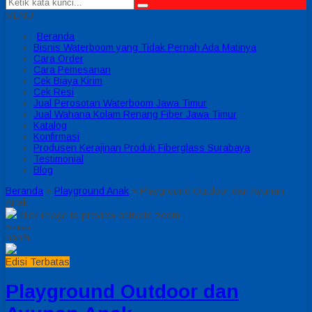
MENU
Beranda
Bisnis Waterboom yang Tidak Pernah Ada Matinya
Cara Order
Cara Pemesanan
Cek Biaya Kirim
Cek Resi
Jual Perosotan Waterboom Jawa Timur
Jual Wahana Kolam Renang Fiber Jawa Timur
Katalog
Konfirmasi
Produsen Kerajinan Produk Fiberglass Surabaya
Testimonial
Blog
Beranda
»
Playground Anak
»
Playground Outdoor dan Ayunan
Anak
click image to preview
activate zoom
Diskon
nan%
Edisi Terbatas
Playground Outdoor dan