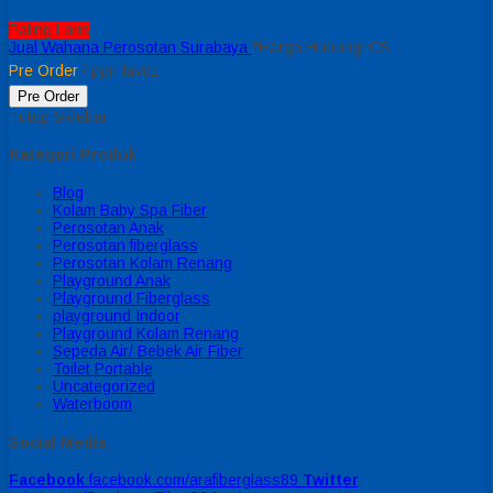
Paling Laris
Jual Wahana Perosotan Surabaya
*Harga Hubungi CS
Pre Order
/ pgn fav01
Pre Order
Tutup Sidebar
Kategori Produk
Blog
Kolam Baby Spa Fiber
Perosotan Anak
Perosotan fiberglass
Perosotan Kolam Renang
Playground Anak
Playground Fiberglass
playground Indoor
Playground Kolam Renang
Sepeda Air/ Bebek Air Fiber
Toilet Portable
Uncategorized
Waterboom
Social Media
Facebook
facebook.com/arafiberglass89
Twitter