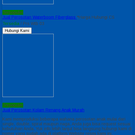
Terpopuler
Jual Perosotan Waterboom Fiberglass
*Harga Hubungi CS
Tersedia
/ Prs Wtb 03
Hubungi Kami
Terpopuler
Jual Perosotan Kolam Renang Anak Murah
Kami memproduksi beberapa wahana perosotan anak mulai dari
single, double, spiral maupun naga, Anda juga bisa request sesuai
kebutuhan Anda. Yuk info lebih lanjut bisa langsung hubungi kami di
nomer yang sudah ada di platform Website resmi kami ini.