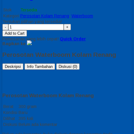
Stok
Tersedia
Kategori
Perosotan Kolam Renang
,
Waterboom
Tentukan pilihan yang tersedia!
-
+
Add to Cart
Pemesanan yang lebih cepat!
Quick Order
Bagikan ke
Perosotan Waterboom Kolam Renang
Deskripsi
Info Tambahan
Diskusi (0)
Perosotan Waterboom Kolam Renang
Berat
300 gram
Kondisi
Baru
Dilihat
395 kali
Diskusi
Belum ada komentar