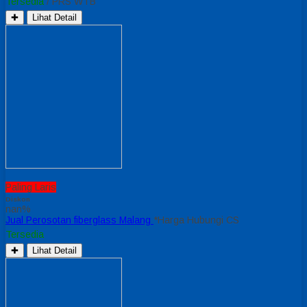
Tersedia
/ PRS WTB
✚
Lihat Detail
Paling Laris
Diskon
nan%
Jual Perosotan fiberglass Malang
*Harga Hubungi CS
Tersedia
✚
Lihat Detail