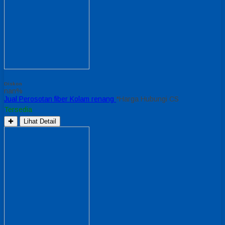
Diskon
nan%
Jual Perosotan fiber Kolam renang
*Harga Hubungi CS
Tersedia
✚
Lihat Detail