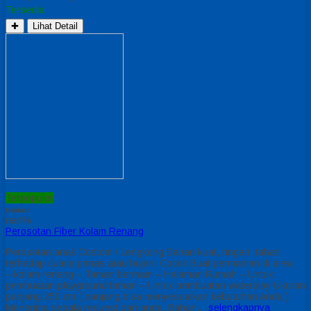
Tersedia
✚
Lihat Detail
Terpopuler
Diskon
nan%
Perosotan Fiber Kolam Renang
Perosotan anak Costom / Lengkong Bahan kuat, ringan, tahan
terhadap cuaca panas atau hujan. Cocok Buat permainan di area :
– kolam renang – Taman bermain – Halaman Rumah – Untuk
pembuatan playground taman – Untuk pembuatan waterplay Ukuran
panjang 250 cm ( panjang bisa menyesuaikan kebutuhan Anda )
Menerima segala request dari anda. Bahan…
selengkapnya