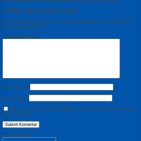
Belum ada komentar, buka diskusi dengan komentar Anda.
Silahkan tulis komentar Anda
Alamat email Anda tidak akan kami publikasikan. Kolom bertanda
bintang (*) wajib diisi.
Isi komentar Anda
*
Nama Anda
*
Email Anda
*
Save my name, email, and website in this browser for the next
time I comment.
Produk Terkait