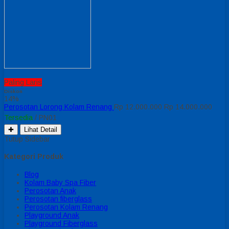
Paling Laris
Diskon
14%
Perosotan Lorong Kolam Renang
Rp 12.000.000
Rp 14.000.000
Tersedia
/ PN01
✚
Lihat Detail
Tutup Sidebar
Kategori Produk
Blog
Kolam Baby Spa Fiber
Perosotan Anak
Perosotan fiberglass
Perosotan Kolam Renang
Playground Anak
Playground Fiberglass