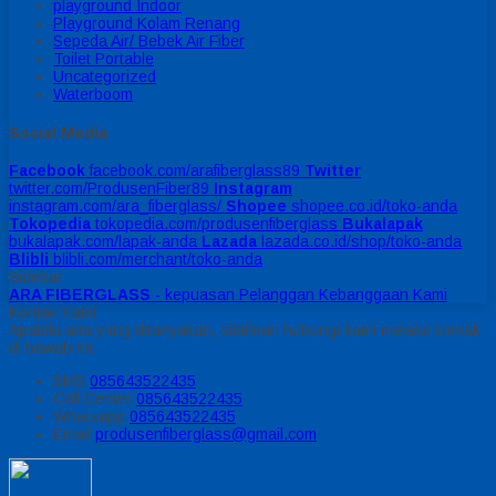
playground Indoor
Playground Kolam Renang
Sepeda Air/ Bebek Air Fiber
Toilet Portable
Uncategorized
Waterboom
Social Media
Facebook
facebook.com/arafiberglass89
Twitter
twitter.com/ProdusenFiber89
Instagram
instagram.com/ara_fiberglass/
Shopee
shopee.co.id/toko-anda
Tokopedia
tokopedia.com/produsenfiberglass
Bukalapak
bukalapak.com/lapak-anda
Lazada
lazada.co.id/shop/toko-anda
Blibli
blibli.com/merchant/toko-anda
Sidebar
ARA FIBERGLASS
- kepuasan Pelanggan Kebanggaan Kami
Kontak Kami
Apabila ada yang ditanyakan, silahkan hubungi kami melalui kontak
di bawah ini.
SMS
085643522435
Call Center
085643522435
Whatsapp
085643522435
Email
produsenfiberglass@gmail.com