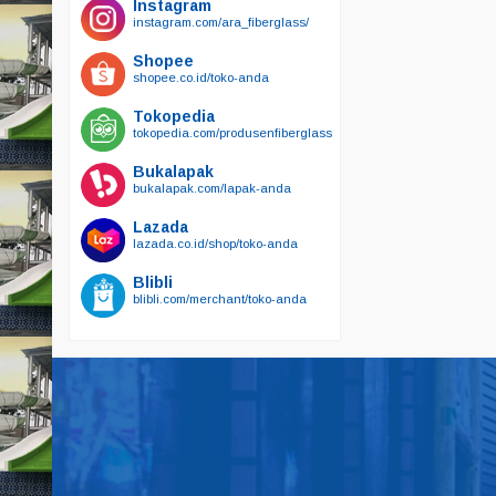
Instagram
instagram.com/ara_fiberglass/
Shopee
shopee.co.id/toko-anda
Tokopedia
tokopedia.com/produsenfiberglass
Bukalapak
bukalapak.com/lapak-anda
Lazada
lazada.co.id/shop/toko-anda
Blibli
blibli.com/merchant/toko-anda