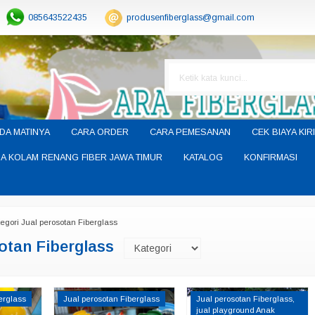
085643522435
produsenfiberglass@gmail.com
DA MATINYA
CARA ORDER
CARA PEMESANAN
CEK BIAYA KIR
A KOLAM RENANG FIBER JAWA TIMUR
KATALOG
KONFIRMASI
egori Jual perosotan Fiberglass
otan Fiberglass
erglass
Jual perosotan Fiberglass
Jual perosotan Fiberglass
,
jual playground Anak