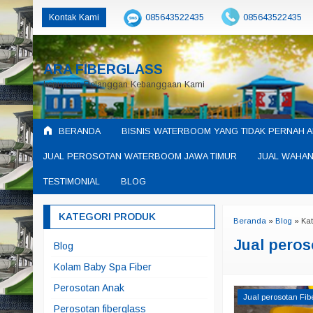
Kontak Kami
085643522435
085643522435
ARA FIBERGLASS
kepuasan Pelanggan Kebanggaan Kami
BERANDA
BISNIS WATERBOOM YANG TIDAK PERNAH A
JUAL PEROSOTAN WATERBOOM JAWA TIMUR
JUAL WAHAN
TESTIMONIAL
BLOG
KATEGORI PRODUK
Beranda
»
Blog
» Kat
Jual peros
Blog
Kolam Baby Spa Fiber
Perosotan Anak
Jual perosotan Fib
Perosotan fiberglass