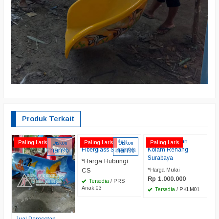
Produk Terkait
Grosir Perosotan
Jual Perosotan
J
Paling Laris
Paling Laris
Paling Laris
P
Diskon
Diskon
nan%
Fiberglass Surabaya
nan%
Kolam Renang
F
Surabaya
*Harga Hubungi
*
CS
*Harga Mulai
C
Rp 1.000.000
Tersedia
/ PRS
Anak 03
A
Tersedia
/ PKLM01