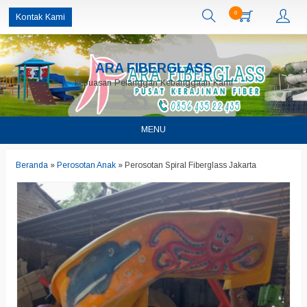
0
Kontak Kami
ARA FIBERGLASS
kepuasan Pelanggan Kebanggaan Kami
MENU
Beranda
»
Perosotan Anak
»
Perosotan Spiral Fiberglass Jakarta