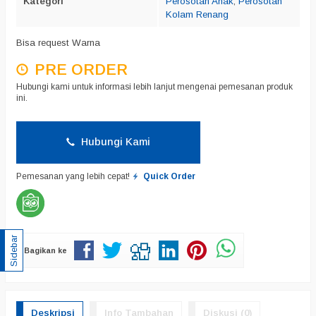
Kategori
Perosotan Anak
,
Perosotan
Kolam Renang
Bisa request Warna
PRE ORDER
Hubungi kami untuk informasi lebih lanjut mengenai pemesanan produk
ini.
Hubungi Kami
Pemesanan yang lebih cepat!
Quick Order
Sidebar
Bagikan ke
Deskripsi
Info Tambahan
Diskusi (0)