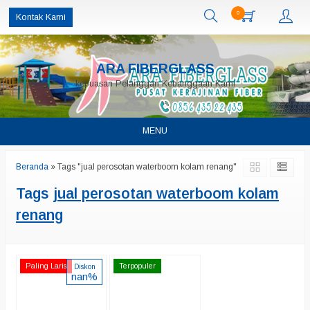
0
Kontak Kami
ARA FIBERGLASS
kepuasan Pelanggan Kebanggaan Kami
MENU
Beranda
»
Tags "jual perosotan waterboom kolam renang"
Tags
jual perosotan waterboom kolam
renang
Paling Laris
Terpopuler
Diskon
nan%