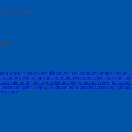
i harga produk ini.
itas
nang
,
jual perosotan anak di bandung
,
jual perosotan anak di medan
,
j
 perosotan kolam renang
,
jual perosotan waterboom kolam renang
,
jua
ound kolam renang kediri
,
jual wahana playground surabaya
,
kontrakto
 perosotan kolam renang
,
produsen perosotan kolam renang indonesi
di jakarta