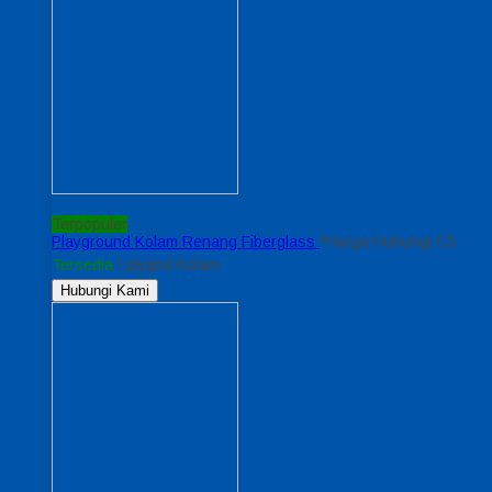
Terpopuler
Playground Kolam Renang Fiberglass
*Harga Hubungi CS
Tersedia
/ plygnd Kolam
Hubungi Kami