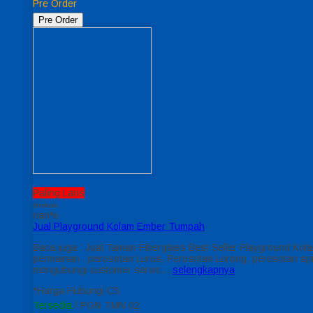
Pre Order
Pre Order
Paling Laris
Diskon
nan%
Jual Playground Kolam Ember Tumpah
Baca juga : Jual Taman Fiberglass Best Seller Playground K
permainan : perosotan Lurus, Perosotan Lorong, perosotan spi
mengubungi customer servic…
selengkapnya
*Harga Hubungi CS
Tersedia
/ PGN TMN 02