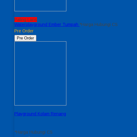
Paling Laris
Waterplayground Ember Tumpah
*Harga Hubungi CS
Pre Order
Pre Order
Playground Kolam Renang
*Harga Hubungi CS