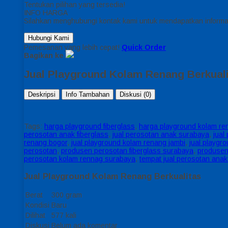
Tentukan pilihan yang tersedia!
INFO HARGA
Silahkan menghubungi kontak kami untuk mendapatkan informas
Hubungi Kami
Pemesanan yang lebih cepat!
Quick Order
Bagikan ke
Jual Playground Kolam Renang Berkual
Deskripsi
Info Tambahan
Diskusi (0)
Tags:
harga playground fiberglass
,
harga playground kolam re
perosotan anak fiberglass
,
jual perosotan anak surabaya
,
jual
renang bogor
,
jual playground kolam renang jambi
,
jual playgr
perosotan
,
produsen perosotan fiberglass surabaya
,
produsen
perosotan kolam rennag surabaya
,
tempat jual perosotan anak 
Jual Playground Kolam Renang Berkualitas
Berat
300 gram
Kondisi
Baru
Dilihat
577 kali
Diskusi
Belum ada komentar