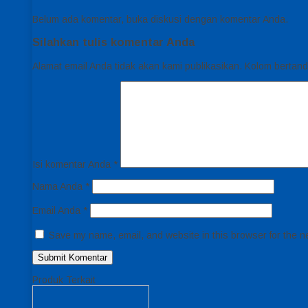
Belum ada komentar, buka diskusi dengan komentar Anda.
Silahkan tulis komentar Anda
Alamat email Anda tidak akan kami publikasikan. Kolom bertanda 
Isi komentar Anda
*
Nama Anda
*
Email Anda
*
Save my name, email, and website in this browser for the n
Produk Terkait