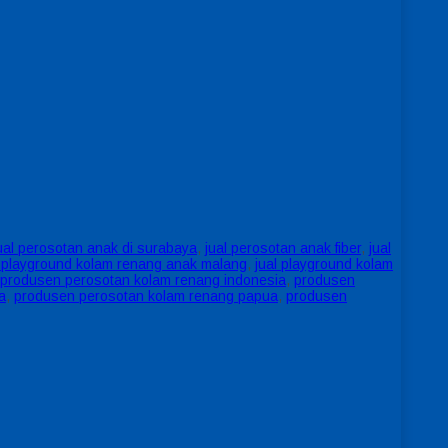
ual perosotan anak di surabaya
,
jual perosotan anak fiber
,
jual
l playground kolam renang anak malang
,
jual playground kolam
r produsen perosotan kolam renang indonesia
,
produsen
a
,
produsen perosotan kolam renang papua
,
produsen