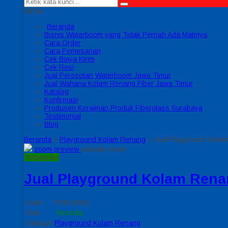
MENU
Beranda
Bisnis Waterboom yang Tidak Pernah Ada Matinya
Cara Order
Cara Pemesanan
Cek Biaya Kirim
Cek Resi
Jual Perosotan Waterboom Jawa Timur
Jual Wahana Kolam Renang Fiber Jawa Timur
Katalog
Konfirmasi
Produsen Kerajinan Produk Fiberglass Surabaya
Testimonial
Blog
Beranda
»
Playground Kolam Renang
»
Jual Playground Kolam
zoom preview
activate zoom
Terpopuler
Jual Playground Kolam Rena
Kode
PGN KR01
Stok
Tersedia
Kategori
Playground Kolam Renang