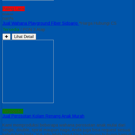
Paling Laris
Diskon
nan%
Jual Wahana Playground Fiber Sidoarjo
*Harga Hubungi CS
Tersedia
/ PGN 3 Atap
✚
Lihat Detail
Terpopuler
Jual Perosotan Kolam Renang Anak Murah
Kami memproduksi beberapa wahana perosotan anak mulai dari
single, double, spiral maupun naga, Anda juga bisa request sesuai
kebutuhan Anda. Yuk info lebih lanjut bisa langsung hubungi kami di