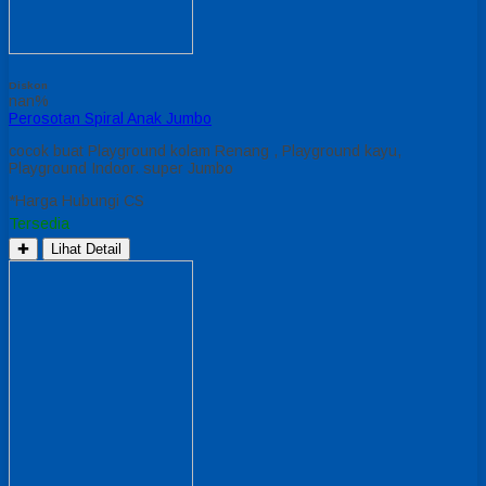
Diskon
nan%
Perosotan Spiral Anak Jumbo
cocok buat Playground kolam Renang , Playground kayu,
Playground Indoor. super Jumbo
*Harga Hubungi CS
Tersedia
✚
Lihat Detail