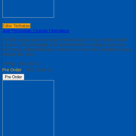
Edisi Terbatas
Jual Perosotan Costom Fiberglass
Produk yang satu ini menjadi produk costom yang memiliki model
karakter unik, sehingga anak bermain lebih semangat lagi untuk
berenang. silakan hubungi costomer service kami. dapatkan harga
terbaik dari kami.
*Harga Hubungi CS
Pre Order
/ PRS CStm 01
Pre Order