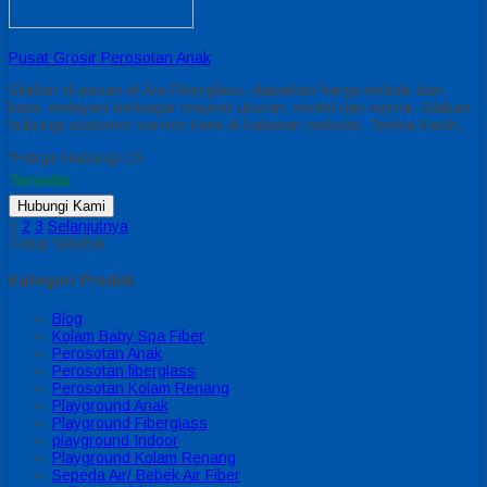
Pusat Grosir Perosotan Anak
Silakan di pesan di Ara Fiberglass, dapatkan harga terbaik dari
kami. melayani berbagai request ukuran, model dan warna. Silakan
hubungi costomer service kami di halaman website. Terima Kasih.
*Harga Hubungi CS
Tersedia
Hubungi Kami
1
2
3
Selanjutnya
Tutup Sidebar
Kategori Produk
Blog
Kolam Baby Spa Fiber
Perosotan Anak
Perosotan fiberglass
Perosotan Kolam Renang
Playground Anak
Playground Fiberglass
playground Indoor
Playground Kolam Renang
Sepeda Air/ Bebek Air Fiber