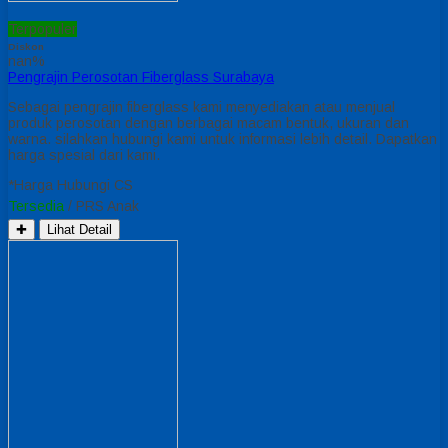
Terpopuler
Diskon
nan%
Pengrajin Perosotan Fiberglass Surabaya
Sebagai pengrajin fiberglass kami menyediakan atau menjual
produk perosotan dengan berbagai macam bentuk, ukuran dan
warna. silahkan hubungi kami untuk informasi lebih detail. Dapatkan
harga spesial dari kami.
*Harga Hubungi CS
Tersedia
/ PRS Anak
✚
Lihat Detail