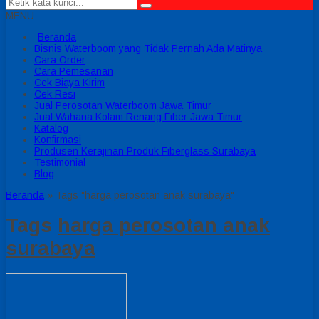
MENU
Beranda
Bisnis Waterboom yang Tidak Pernah Ada Matinya
Cara Order
Cara Pemesanan
Cek Biaya Kirim
Cek Resi
Jual Perosotan Waterboom Jawa Timur
Jual Wahana Kolam Renang Fiber Jawa Timur
Katalog
Konfirmasi
Produsen Kerajinan Produk Fiberglass Surabaya
Testimonial
Blog
Beranda
»
Tags "harga perosotan anak surabaya"
Tags
harga perosotan anak
surabaya