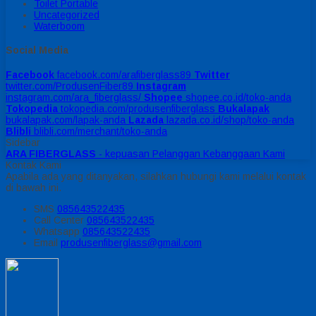
Toilet Portable
Uncategorized
Waterboom
Social Media
Facebook
facebook.com/arafiberglass89
Twitter
twitter.com/ProdusenFiber89
Instagram
instagram.com/ara_fiberglass/
Shopee
shopee.co.id/toko-anda
Tokopedia
tokopedia.com/produsenfiberglass
Bukalapak
bukalapak.com/lapak-anda
Lazada
lazada.co.id/shop/toko-anda
Blibli
blibli.com/merchant/toko-anda
Sidebar
ARA FIBERGLASS
- kepuasan Pelanggan Kebanggaan Kami
Kontak Kami
Apabila ada yang ditanyakan, silahkan hubungi kami melalui kontak
di bawah ini.
SMS
085643522435
Call Center
085643522435
Whatsapp
085643522435
Email
produsenfiberglass@gmail.com