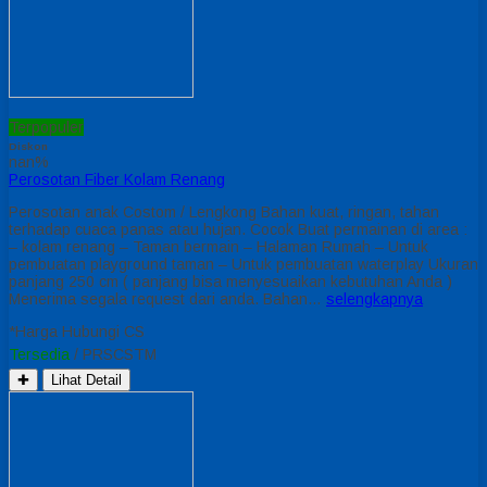
Terpopuler
Diskon
nan%
Perosotan Fiber Kolam Renang
Perosotan anak Costom / Lengkong Bahan kuat, ringan, tahan
terhadap cuaca panas atau hujan. Cocok Buat permainan di area :
– kolam renang – Taman bermain – Halaman Rumah – Untuk
pembuatan playground taman – Untuk pembuatan waterplay Ukuran
panjang 250 cm ( panjang bisa menyesuaikan kebutuhan Anda )
Menerima segala request dari anda. Bahan…
selengkapnya
*Harga Hubungi CS
Tersedia
/ PRSCSTM
✚
Lihat Detail