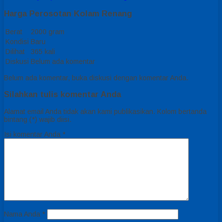
Harga Perosotan Kolam Renang
Berat
2000 gram
Kondisi
Baru
Dilihat
365 kali
Diskusi
Belum ada komentar
Belum ada komentar, buka diskusi dengan komentar Anda.
Silahkan tulis komentar Anda
Alamat email Anda tidak akan kami publikasikan. Kolom bertanda
bintang (*) wajib diisi.
Isi komentar Anda
*
Nama Anda
*