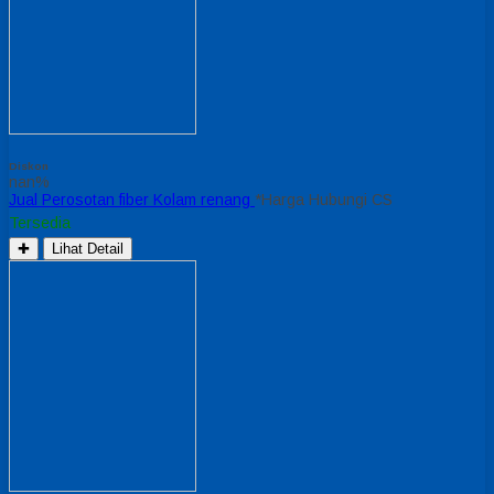
Diskon
nan%
Jual Perosotan fiber Kolam renang
*Harga Hubungi CS
Tersedia
✚
Lihat Detail