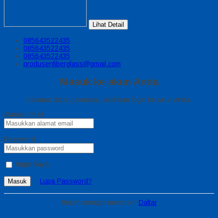
Lihat Detail
085643522435
085643522435
085643522435
produsenfiberglass@gmail.com
Masuk ke akun Anda
Selamat datang kembali, silahkan login ke akun Anda.
Alamat Email
Password
Ingat Saya
Lupa Password?
Masuk
Belum menjadi member?
Daftar