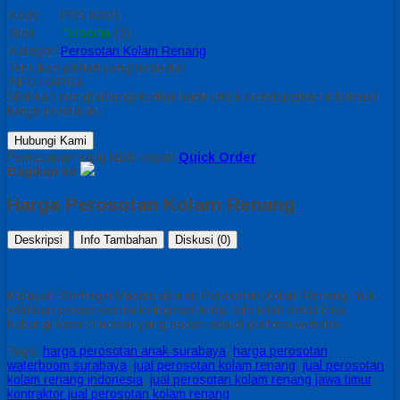
Kode
PRS KR01
Stok
Tersedia
(3)
Kategori
Perosotan Kolam Renang
Tentukan pilihan yang tersedia!
INFO HARGA
Silahkan menghubungi kontak kami untuk mendapatkan informasi
harga produk ini.
Hubungi Kami
Pemesanan yang lebih cepat!
Quick Order
Bagikan ke
Harga Perosotan Kolam Renang
Deskripsi
Info Tambahan
Diskusi (0)
Melayani Berbagai Macam ukuran Perosotan Kolam Renang. Yuk
silahkan pesan sesuai keinginan Anda. Info lebih detail bisa
hubungi kami di nomer yang sudah ada di platform website.
Tags:
harga perosotan anak surabaya
,
harga perosotan
waterboom surabaya
,
jual perosotan kolam renang
,
jual perosotan
kolam renang indonesia
,
jual perosotan kolam renang jawa timur
,
kontraktor jual perosotan kolam renang