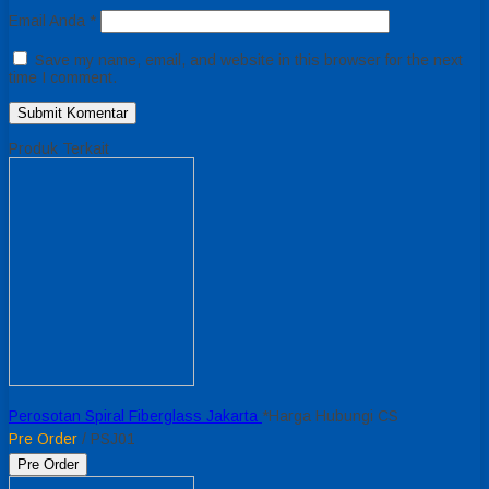
Email Anda
*
Save my name, email, and website in this browser for the next
time I comment.
Produk Terkait
Perosotan Spiral Fiberglass Jakarta
*Harga Hubungi CS
Pre Order
/ PSJ01
Pre Order