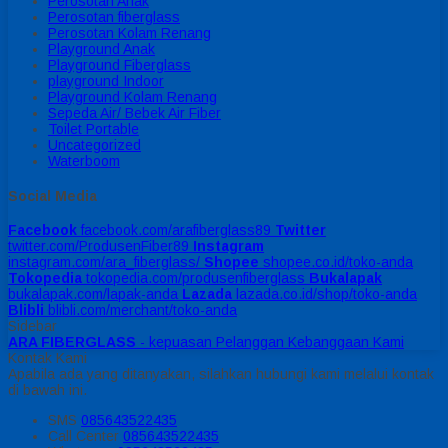
Perosotan Anak
Perosotan fiberglass
Perosotan Kolam Renang
Playground Anak
Playground Fiberglass
playground Indoor
Playground Kolam Renang
Sepeda Air/ Bebek Air Fiber
Toilet Portable
Uncategorized
Waterboom
Social Media
Facebook
facebook.com/arafiberglass89
Twitter
twitter.com/ProdusenFiber89
Instagram
instagram.com/ara_fiberglass/
Shopee
shopee.co.id/toko-anda
Tokopedia
tokopedia.com/produsenfiberglass
Bukalapak
bukalapak.com/lapak-anda
Lazada
lazada.co.id/shop/toko-anda
Blibli
blibli.com/merchant/toko-anda
Sidebar
ARA FIBERGLASS
- kepuasan Pelanggan Kebanggaan Kami
Kontak Kami
Apabila ada yang ditanyakan, silahkan hubungi kami melalui kontak
di bawah ini.
SMS
085643522435
Call Center
085643522435