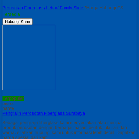
Perosotan Fiberglass Lebar/ Family Slide
*Harga Hubungi CS
Tersedia
Hubungi Kami
Terpopuler
Diskon
nan%
Pengrajin Perosotan Fiberglass Surabaya
Sebagai pengrajin fiberglass kami menyediakan atau menjual
produk perosotan dengan berbagai macam bentuk, ukuran dan
warna. silahkan hubungi kami untuk informasi lebih detail. Dapatkan
harga spesial dari kami.