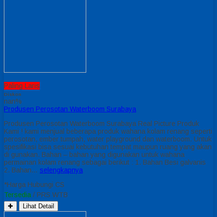
Paling Laris
Diskon
nan%
Produsen Perosotan Waterboom Surabaya
Produsen Perosotan Waterboom Surabaya Real Picture Produk
Kami ! kami menjual beberapa produk wahana kolam renang seperti
perosotan, ember tumpah, water playground dan waterboom. Untuk
spesifikasi bisa sesuai kebutuhan tempat maupun ruang yang akan
di gunakan. Bahan – bahan yang digunakan untuk wahana
permainan kolam renang sebagai berikut : 1. Bahan Besi galvanis
2. Bahan…
selengkapnya
*Harga Hubungi CS
Tersedia
/ PRS WTB
✚
Lihat Detail