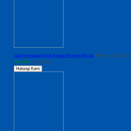
Jual Perosotan Anak Kolam Renang Murah
*Harga Hubungi CS
Tersedia
/ prs Klm01
Hubungi Kami