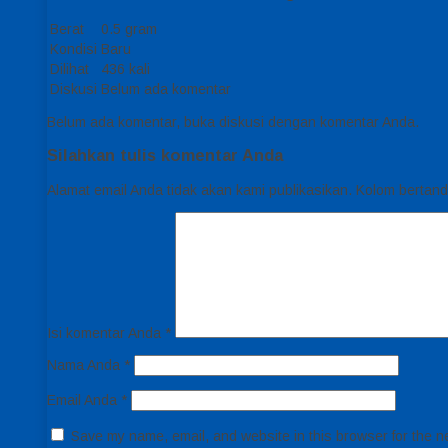
Berat
0.5 gram
Kondisi
Baru
Dilihat
436 kali
Diskusi
Belum ada komentar
Belum ada komentar, buka diskusi dengan komentar Anda.
Silahkan tulis komentar Anda
Alamat email Anda tidak akan kami publikasikan. Kolom bertanda 
Isi komentar Anda
*
Nama Anda
*
Email Anda
*
Save my name, email, and website in this browser for the n