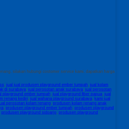
renang. silakan hubungi costomer service kami. dapatkan harga
ass
,
jual jual produsen playground ember tumpah
,
jual kolam
ak di surabaya
,
jual perosotan anak surabaya
,
jual perosotan
al playground ember tumpah
,
jual playground fiber papua
,
jual
am renang kediri
,
jual wahana playground surabaya
,
kami jual
ual perosotan kolam renang
,
produsen kolam renang anak
ya
,
produsen playground ember tumpah
,
produsen playground
,
produsen playground sidoarjo
,
produsen playground