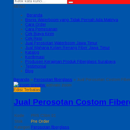
MENU
Beranda
Bisnis Waterboom yang Tidak Pernah Ada Matinya
Cara Order
Cara Pemesanan
Cek Biaya Kirim
Cek Resi
Jual Perosotan Waterboom Jawa Timur
Jual Wahana Kolam Renang Fiber Jawa Timur
Katalog
Konfirmasi
Produsen Kerajinan Produk Fiberglass Surabaya
Testimonial
Blog
Beranda
»
Perosotan fiberglass
»
Jual Perosotan Costom Fibe
zoom preview
activate zoom
Edisi Terbatas
Jual Perosotan Costom Fiber
Kode
PRS CStm 01
Stok
Pre Order
Kategori
Perosotan fiberglass