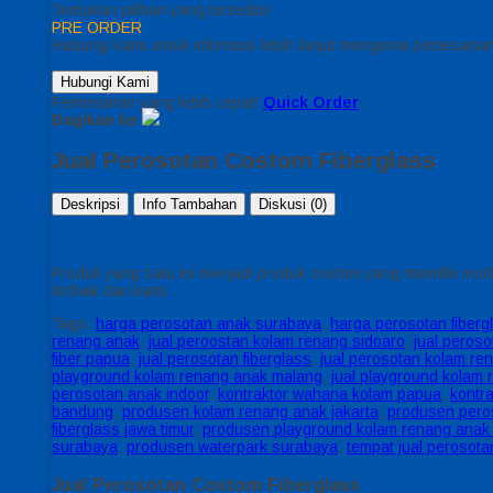
Tentukan pilihan yang tersedia!
PRE ORDER
Hubungi kami untuk informasi lebih lanjut mengenai pemesanan 
Hubungi Kami
Pemesanan yang lebih cepat!
Quick Order
Bagikan ke
Jual Perosotan Costom Fiberglass
Deskripsi
Info Tambahan
Diskusi (0)
Produk yang satu ini menjadi produk costom yang memiliki mod
terbaik dari kami.
Tags:
harga perosotan anak surabaya
,
harga perosotan fiberg
renang anak
,
jual peroostan kolam renang sidoaro
,
jual peros
fiber papua
,
jual perosotan fiberglass
,
jual perosotan kolam re
playground kolam renang anak malang
,
jual playground kolam 
perosotan anak indoor
,
kontraktor wahana kolam papua
,
kontr
bandung
,
produsen kolam renang anak jakarta
,
produsen pero
fiberglass jawa timur
,
produsen playground kolam renang anak
surabaya
,
produsen waterpark surabaya
,
tempat jual perosota
Jual Perosotan Costom Fiberglass