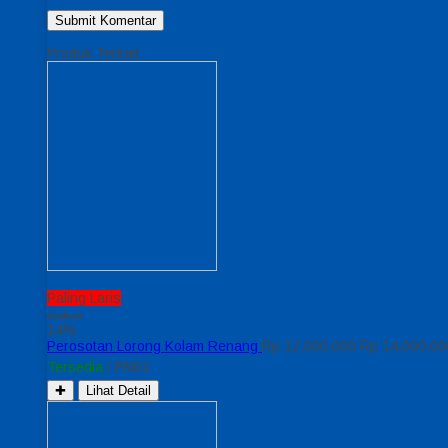
Produk Terkait
Paling Laris
Diskon
14%
Perosotan Lorong Kolam Renang
Rp 12.000.000
Rp 14.000.00
Tersedia
/ PN01
✚
Lihat Detail