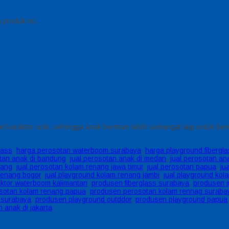
produk ini.
el karakter unik, sehingga anak bermain lebih semangat lagi untuk be
lass
,
harga perosotan waterboom surabaya
,
harga playground fibergl
otan anak di bandung
,
jual perosotan anak di medan
,
jual perosotan an
nang
,
jual perosotan kolam renang jawa timur
,
jual perosotan papua
,
ju
renang bogor
,
jual playground kolam renang jambi
,
jual playground kol
aktor waterboom kalimantan
,
produsen fiberglass surabaya
,
produsen j
sotan kolam renang papua
,
produsen perosotan kolam rennag suraba
 surabaya
,
produsen playground outddor
,
produsen playground papua
n anak di jakarta