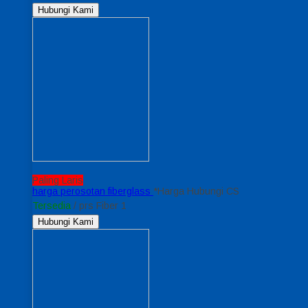
Hubungi Kami
Paling Laris
harga perosotan fiberglass
*Harga Hubungi CS
Tersedia
/ prs Fiber 1
Hubungi Kami