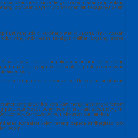
itu, perlu kami mengisinya dengan ulasan-ulasan yang tentang
 renang, produsen playaground anak dan lain sebagainya dalam
 kami yang ada di Sukoharjo atau di Jakarta Timur. Apakah
roduk yang Anda pesan sekaligus melihat langsung proses
i. Semakin besar dan panjang ukuran seluncuran kolam renang
ngan harga pasar yang sedang berlaku di produsen perosotan
di tempat kami.
at sesuai dengan pesanan konsumen. Untuk lama pembuatan
nsumen yang ada di luar kota, kami mengirim barang ke tempat
ng pada saat proses pengiriman, aman. Kami sudah mengirim
Bali, Lombok, Sumbawa, Ambon, Makassar dan lain-lain.
d anak, Kontraktor kolam renang, sepeda air fiberglass, bak
lam web ini.