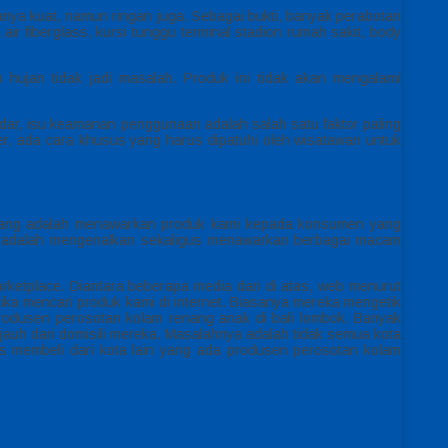
anya kuat, namun ringan juga. Sebagai bukti, banyak perabotan
ir fiberglass, kursi tunggu terminal stadion rumah sakit, body
 hujan tidak jadi masalah. Produk ini tidak akan mengalami
dar, isu keamanan penggunaan adalah salah satu faktor paling
ter, ada cara khusus yang harus dipatuhi oleh wisatawan untuk
enang adalah menawarkan produk kami kepada konsumen yang
a adalah mengenalkan sekaligus menawarkan berbagai macam
rketplace. Diantara beberapa media dari di atas, web menurut
ka mencari produk kami di internet. Biasanya mereka mengetik
rodusen perosotan kolam renang anak di bali lombok. Banyak
jauh dari domisili mereka. Masalahnya adalah tidak semua kota
s membeli dari kota lain yang ada produsen perosotan kolam