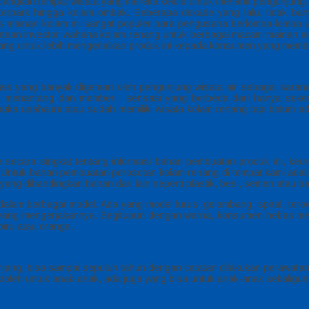
ngkan tempat wisata yang mereka kelola untuk menarik pengunjung. 
park hingga kolam ombak. Beberapa dekade yang lalu, tidak banya
litas mainan kolam ini sangat populer para pengusaha berlomba-lomba 
taan investor wahana kolam renang untuk berbagai macam mainan air
nang untuk lebih mengenalkan produk ini kepada konsumen yang memb
ss yang banyak digemari oleh pengunjung wisata air sebagai sarana
 menantang dan memberi sensasi yang berbeda dari hanya sekeda
ka usaha ini atau sudah memiliki wisata kolam renang tapi belum a
kan secara singkat tentang informasi bahan pembuatan produk ini, k
tuk bahan pembuatan perosotan kolam renang di tempat kami adalah
yang dibandingkan bahan dari lain seperti plastik, besi, semen atau ba
h dalam berbagai model. Ada yang model lurus, gelombang, spiral, tero
 yang mengerjakannya. Begitupun dengan warna, konsumen bebas me
biru atau orange.
jang, bisa sampai sepuluh tahun dengan catatan dilakukan perawata
 boleh untuk anak-anak, ada juga yang bisa untuk anak-anak sekaligu