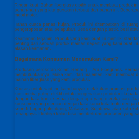
Ringan kuat. Bahan fiberglass dipilih untuk membuat produk i
sehari-hari yang kita gunakan terbuat dari bahan ini. Beberap
mobil motor.
Tahan cuaca panas hujan. Produk ini ditempatkan di ruang 
pengeroposan atau pelapukan. Beda dengan plastik, besi atau
Keamanan terjamin. Produk yang kami buat ini memiliki stand
penting dari sebuah produk mainan seperti yang kami buat ini
alasan keamanan.
Bagaimana Konsumen Menemukan Kami?
Produsen perosotan Kolam Renang – Ara Fibegrlass. Perma
membutuhkannya. Maka kami dari majemen, kami membuat de
mainan fiberglass yang kami produksi.
Khusus untuk saat ini, kami banyak melakukan promosi produk
kami media paling efektif untuk mengenalkan produk ini kepa
dengan kata kunci sesuai dengan apa yang mereka cari. Jua
konsumen yang mencari dengan kata kunci kota tentu dengan tu
seperti bogor, palembang, Makassar, Sumbawa atau kota-kot
renangnya. Idealnya kalau bisa membeli dari produsen yang sa