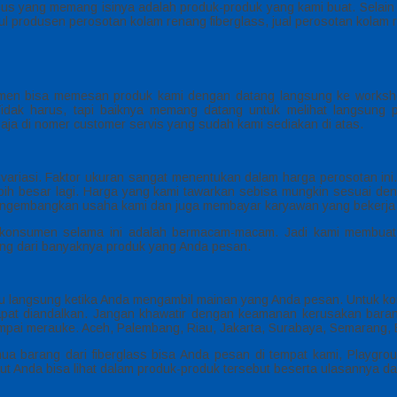
us yang memang isinya adalah produk-produk yang kami buat. Selain 
 produsen perosotan kolam renang fiberglass, jual perosotan kolam
en bisa memesan produk kami dengan datang langsung ke workshop
dak harus, tapi baiknya memang datang untuk melihat langsung p
aja di nomer customer servis yang sudah kami sediakan di atas.
variasi. Faktor ukuran sangat menentukan dalam harga perosotan in
bih besar lagi. Harga yang kami tawarkan sebisa mungkin sesuai de
 mengembangkan usaha kami dan juga membayar karyawan yang bekerja 
era konsumen selama ini adalah bermacam-macam. Jadi kami membu
ung dari banyaknya produk yang Anda pesan.
mu langsung ketika Anda mengambil mainan yang Anda pesan. Untuk ko
pat diandalkan. Jangan khawatir dengan keamanan kerusakan bara
ampai merauke. Aceh, Palembang, Riau, Jakarta, Surabaya, Semarang, 
 barang dari fiberglass bisa Anda pesan di tempat kami, Playgroun
ut Anda bisa lihat dalam produk-produk tersebut beserta ulasannya da