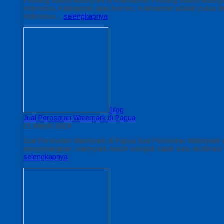
Peluang usaha waterpark di Kalimantan Peluang usaha waterpar
Indonesia, Kalimantan atau borneo. Kalimantan adalah pulau ter
Indonesia…
selengkapnya
blog
Jual Perosotan Waterpark di Papua
21 March 2024
Jual Perosotan Waterpark di Papua Jual Perosotan Waterpark 
menyenangkan, waterpark masih menjadi salah satu destinasi w
selengkapnya