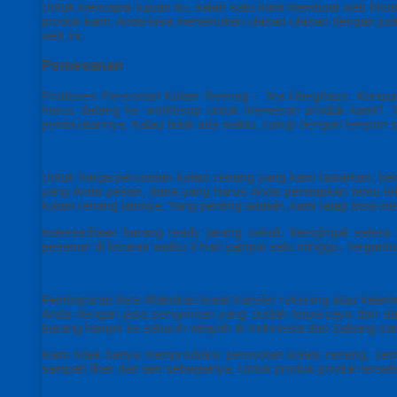
Untuk mencapai tujuan itu, salah satu kami membuat web khus
produk kami. Anda bisa menemukan ulasan-ulasan dengan judul
web ini.
Pemesanan
Produsen Perosotan Kolam Rennag – Ara Fibegrlass. Konsum
harus datang ke workhsop untuk memesan produk kami? Ti
pembuatannya. Kalau tidak ada waktu, cukup dengan telepon s
Untuk harga perosotan kolam renang yang kami tawarkan, ber
yang Anda pesan, dana yang harus Anda persiapkan tentu le
kolam renang lainnya. Yang penting adalah, kami tetap bisa
Ketersediaan barang ready jarang sekali. Mengingat sel
pesanan di kisaran waktu 3 hari sampai satu minggu. Tergant
Pembayaran bisa dilakukan lewat transfer rekening atau kete
Anda dengan jasa pengiriman yang sudah terpercaya dan da
barang hampir ke seluruh wilayah di Indonesia dari Sabang s
Kami tidak hanya memproduksi perosotan kolam renang, semua
sampah fiber dan lain sebagainya. Untuk produk-produk terseb