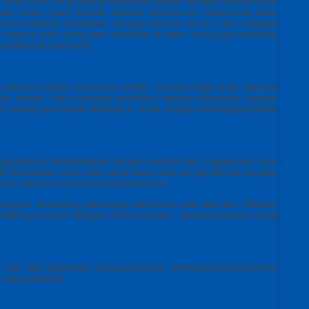
Salah satu yang banyak dilakukan adalah dengan berinvestasi
k kolam yang memilik fasilitas seluncuran, waterboom atau
untuk memikat wisatawan dengan hiburan air ini. Kami sebagai
 seperti judul yang kami sebutkan di atas. Kami juga membuat
utuhkan produk kami.
 hiburan selain renang itu sendiri. Khusus bagi anak, adanya
r mandi. Kami sebagai produsen mainan fiberglass sangat
da sarana perosotan kolamnya untuk segera melengkapi kolam
eunggulannya dibandingkan dengan produk lain, bagaimana cara
 dari bahan resin dan serat kaca yang sering dikenal dengan
han lainnya. Berikut ini penjelasannya:
wongan, lengkung, gabungan spiral lurus dan lain-lain. Bahkan
milihnya sesuai dengan selera mereka. Biasanya warna yang
n rutin dan digunakan sesuai prosedur. Memang peruntukannya
s orang dewasa.