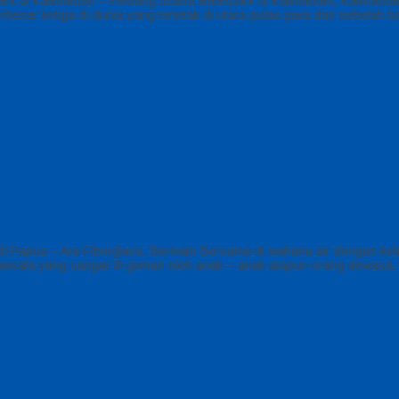
k di Kalimantan – Peluang usaha waterpark di Kalimantan, Kalimantan
besar ketiga di dunia yang terletak di utara pulau jawa dan sebelah b
di Papua – Ara Fiberglass. Bermain Bersama di wahana air dengan kel
isata yang sangat di gemari oleh anak – anak atapun orang dewasa. K