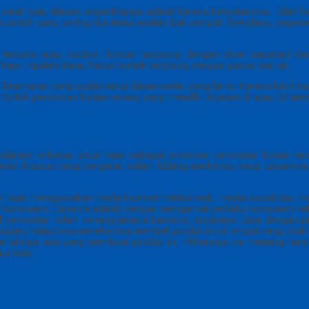
ni salah satu alasan terpentingnya adalah karena kekuatannya. Tidak h
a contoh yang sering kita temui adalah bak sampah fiberglass, sepeda a
terbuka atau outdoor, kontak langsung dengan sinar matahari dan
 kayu. Apalahi kalau harus kontak langsung dengan panas dan air.
ar keamanan yang sudah teruji dalam waktu yang lama. Karena kami sa
. Untuk perosotan kolam renang yang memiliki lintasan di atas 10 me
salahan terbesar untuk kami sebagai produsen perosotan kolam r
visi khusus yang bergerak dalam bidang marketing yang tujuanny
 kami menggunakan media internet melalui web, media sosial dan ma
da konsumen. Caranya adalah dengan mengamati perilaku konsumen keti
l perosotan kolam renang jakarta bandung surabaya. Bisa dengan p
juan, kalau bisa mereka bisa membeli produk ini di tempat yang tidak 
a lainnya ada yang membuat produk ini. Pilihannya ya memang haru
tu kota.