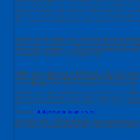
kolam renang yang terus melakukan terobosan untuk mengemba
pada pemasangan seluncuran kolam renang, waterboom water
playground kolam renang. Beberapa waktu ini, fasilitas-fasi
produsen mainan fiberglass sejak lama sudah melayani permin
ulasan khusus ini dengan judul produsen perosotan kolam re
Perosotan kolam renang satu diantara banyak mainan fibergla
mainan kolam ini memberi mereka sebuah pengalaman yang
menganjurkan sekali bagi Anda yang sedang berencana membu
Anda dengan mainan air ini di tempat Anda.
Baiklah, dalam ulasan produk kami kali ini, kami akan jelas
pemesanannya hingga tahap pemasangannya di tempat Anda. Un
sebutan fiberglass. Apa saja keunggulan dari bahan fiberglass 
Banyak Pilihan model desain. Perosotan kolam ini bisa dipili
konsumen bisa membuat sendiri desain mereka dan tim kami
dipilih adalah warna-warna cerah seperti kuning, hijau, merah, 
Baca juga:
Jual perosotan kolam renang
Masa pakai lama. Produk ini termasuk masa pemakaiannya pan
sendiri-sendiri. Ada perosotan kolam renang anak yang hanya