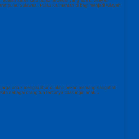
 adalah salah satu pulau terbesar yang ada di wilayah
arat pulau Sulawesi. Pulau Kalimantan di bagi menjadi wilayah
uarga untuk mengisi libur di akhir pekan memang sangatlah
ita sebagai orang tua tentunya tidak ingin anak…