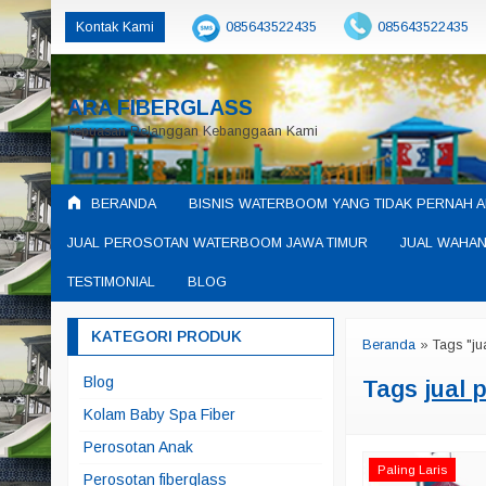
Kontak Kami
085643522435
085643522435
ARA FIBERGLASS
kepuasan Pelanggan Kebanggaan Kami
BERANDA
BISNIS WATERBOOM YANG TIDAK PERNAH A
JUAL PEROSOTAN WATERBOOM JAWA TIMUR
JUAL WAHAN
TESTIMONIAL
BLOG
KATEGORI PRODUK
Beranda
»
Tags "ju
Blog
Tags
jual 
Kolam Baby Spa Fiber
Perosotan Anak
Paling Laris
Perosotan fiberglass