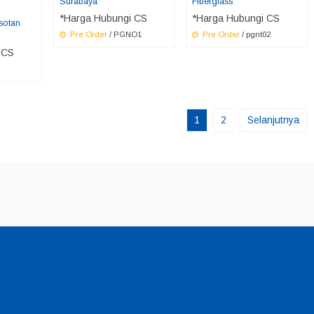
Surabaya
Fiberglass
*Harga Hubungi CS
*Harga Hubungi CS
sotan
Pre Order
/ PGNO1
Pre Order
/ pgnt02
 CS
1
2
Selanjutnya