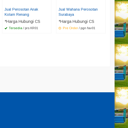
Jual Perosotan Anak
Jual Wahana Perosotan
Kolam Renang
Surabaya
*Harga Hubungi CS
*Harga Hubungi CS
Tersedia
/ prs KR01
Pre Order
/ pgn fav01