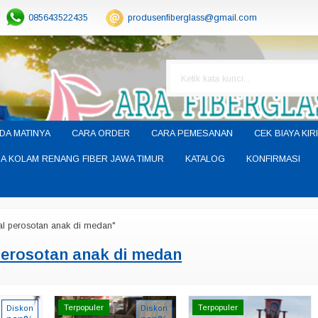
085643522435
produsenfiberglass@gmail.com
DA MATINYA
CARA ORDER
CARA PEMESANAN
CEK BIAYA KIR
A KOLAM RENANG FIBER JAWA TIMUR
KATALOG
KONFIRMASI
al perosotan anak di medan"
perosotan anak di medan
Terpopuler
Terpopuler
Diskon
Diskon