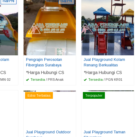
nan%
nan%
Kolam
Pengrajin Perosotan
Jual Playground Kolam
Fiberglass Surabaya
Renang Berkualitas
 CS
*Harga Hubungi CS
*Harga Hubungi CS
TMN 02
Tersedia
/ PRS Anak
Tersedia
/ PGN KR01
Edisi Terbatas
Terpopuler
Jual Playground Outdoor
Jual Playground Taman