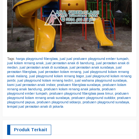
Tags:
harga playground fiberglass
,
jual jual produsen playground ember tumpah
,
jual kolam renang anak
,
jual perosotan anak di bandung
,
jual perosotan anak di
medan
,
jual perosotan anak di surabaya
,
jual perosotan anak surabaya
,
jual
perosotan fiberglass
,
jual perosotan kolam renang
,
jual playground kolam renang
anak malang
,
jual playground kolam renang bogor
,
jual playground kolam renang
jambi
,
jual playground kolam renang kediri
,
jual wahana playground surabaya
,
kami jual perosotan anak indoor
,
produsen fiberglass surabaya
,
produsen kolam
renang anak bandung
,
produsen kolam renang anak jakarta
,
produsen
playground ember tumpah
,
produsen playground fiberglass jawa timur
,
produsen
playground kolam renang anak surabaya
,
produsen playground outddor
,
produsen
playground papua
,
produsen playground sidoarjo
,
produsen playground surabaya
,
tempat jual perosotan anak di jakarta
Produk Terkait