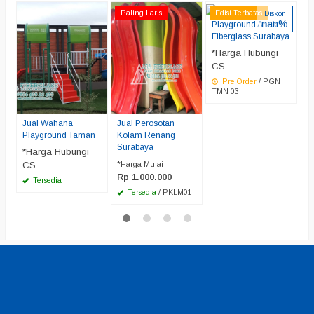
P
Paling Laris
Edisi Terbatas
E
Diskon
nan%
d
Playground Anak
Fiberglass Surabaya
*
*Harga Hubungi
C
CS
P
Pre Order
/ PGN
TMN 03
Jual Wahana
Jual Perosotan
Playground Taman
Kolam Renang
Surabaya
*Harga Hubungi
CS
*Harga Mulai
Rp 1.000.000
Tersedia
Tersedia
/ PKLM01