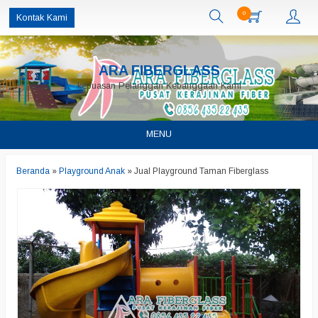
0
Kontak Kami
ARA FIBERGLASS
kepuasan Pelanggan Kebanggaan Kami
MENU
Beranda
»
Playground Anak
»
Jual Playground Taman Fiberglass