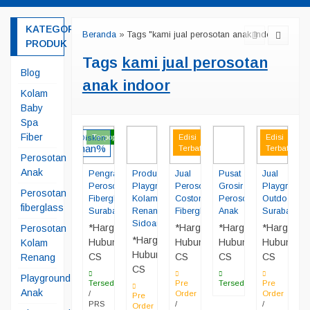
KATEGORI
Beranda
»
Tags "kami jual perosotan anak indoor"
PRODUK
Tags
kami jual perosotan
Blog
anak indoor
Kolam
Baby
Spa
Fiber
Terpopuler
Edisi
Edisi
Diskon
nan%
Terbatas
Terbatas
Perosotan
Anak
Pengrajin
Produsen
Jual
Pusat
Jual
Perosotan
Playground
Perosotan
Grosir
Playground
Perosotan
Fiberglass
Kolam
Costom
Perosotan
Outdoor
fiberglass
Surabaya
Renang
Fiberglass
Anak
Surabaya
Sidoarjo
*Harga
*Harga
*Harga
*Harga
Perosotan
*Harga
Hubungi
Hubungi
Hubungi
Hubungi
Kolam
Hubungi
CS
CS
CS
CS
Renang
CS
Playground
Tersedia
Pre
Tersedia
Pre
Anak
/
Order
Order
Pre
PRS
/
/
Order