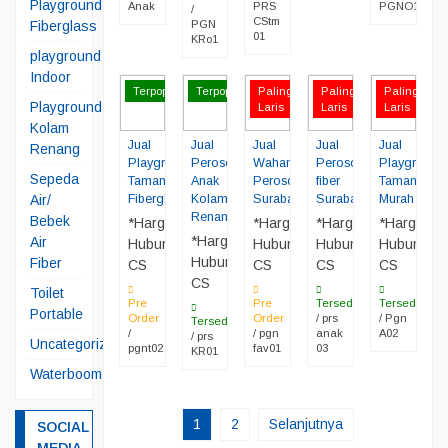
Playground
Anak
PRS
PGNO1
/
CStm
Fiberglass
PGN
01
KRo1
playground
Indoor
Terpopuler
Terpopuler
Paling
Paling
Paling
Playground
Laris
Laris
Laris
Kolam
Jual
Jual
Jual
Jual
Jual
Renang
Playground
Perosotan
Wahana
Perosotan
Playground
Sepeda
Taman
Anak
Perosotan
fiber
Taman
Fiberglass
Kolam
Surabaya
Surabaya
Murah
Air/
Renang
Bebek
*Harga
*Harga
*Harga
*Harga
*Harga
Air
Hubungi
Hubungi
Hubungi
Hubungi
Hubungi
Fiber
CS
CS
CS
CS
CS
Toilet
Pre
Pre
Tersedia
Tersedia
Portable
Order
Order
/ prs
/ Pgn
Tersedia
/
/ pgn
anak
A02
/ prs
Uncategorized
pgnt02
fav01
03
KR01
Waterboom
1
2
Selanjutnya
SOCIAL