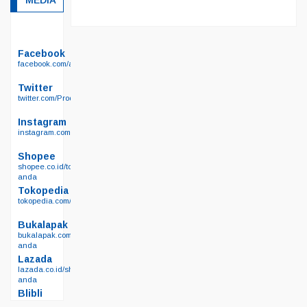
MEDIA
Facebook
facebook.com/arafiberglass89
Twitter
twitter.com/ProdusenFiber89
Instagram
instagram.com/ara_fiberglass/
Shopee
shopee.co.id/toko-
anda
Tokopedia
tokopedia.com/produsenfiberglass
Bukalapak
bukalapak.com/lapak-
anda
Lazada
lazada.co.id/shop/toko-
anda
Blibli
blibli.com/merchant/toko-