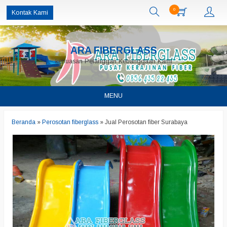
0
Kontak Kami
ARA FIBERGLASS
kepuasan Pelanggan Kebanggaan Kami
MENU
Beranda
»
Perosotan fiberglass
»
Jual Perosotan fiber Surabaya