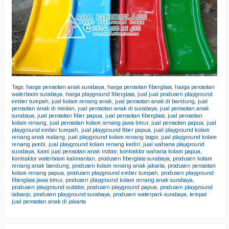
Tags:
harga perosotan anak surabaya
,
harga perosotan fiberglass
,
harga perosotan
waterboom surabaya
,
harga playground fiberglass
,
jual jual produsen playground
ember tumpah
,
jual kolam renang anak
,
jual perosotan anak di bandung
,
jual
perosotan anak di medan
,
jual perosotan anak di surabaya
,
jual perosotan anak
surabaya
,
jual perosotan fiber papua
,
jual perosotan fiberglass
,
jual perosotan
kolam renang
,
jual perosotan kolam renang jawa timur
,
jual perosotan papua
,
jual
playground ember tumpah
,
jual playground fiber papua
,
jual playground kolam
renang anak malang
,
jual playground kolam renang bogor
,
jual playground kolam
renang jambi
,
jual playground kolam renang kediri
,
jual wahana playground
surabaya
,
kami jual perosotan anak indoor
,
kontraktor wahana kolam papua
,
kontraktor waterboom kalimantan
,
produsen fiberglass surabaya
,
produsen kolam
renang anak bandung
,
produsen kolam renang anak jakarta
,
produsen perosotan
kolam renang papua
,
produsen playground ember tumpah
,
produsen playground
fiberglass jawa timur
,
produsen playground kolam renang anak surabaya
,
produsen playground outddor
,
produsen playground papua
,
produsen playground
sidoarjo
,
produsen playground surabaya
,
produsen waterpark surabaya
,
tempat
jual perosotan anak di jakarta