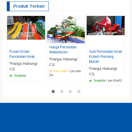
Produk Terkait
G
P
F
*
C
Harga Perosotan
Fi
Pusat Grosir
Jual Perosotan Anak
Waterboom
Perosotan Anak
Kolam Renang
*Harga Hubungi
Murah
*Harga Hubungi
CS
*Harga Hubungi
CS
Pre Order
/ prs wtb
CS
04
Tersedia
Tersedia
/ prs Klm01