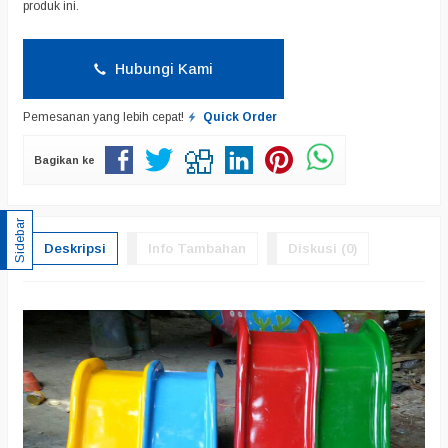
produk ini.
Hubungi Kami
Pemesanan yang lebih cepat!
Quick Order
Bagikan ke
Sidebar
Deskripsi
Info Tambahan
Diskusi (0)