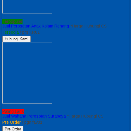
Terpopuler
Jual Perosotan Anak Kolam Renang
*Harga Hubungi CS
Tersedia
/ prs KR01
Hubungi Kami
Paling Laris
Jual Wahana Perosotan Surabaya
*Harga Hubungi CS
Pre Order
/ pgn fav01
Pre Order