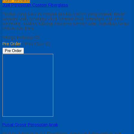
Edisi Terbatas
Jual Perosotan Costom Fiberglass
Produk yang satu ini menjadi produk costom yang memiliki model
karakter unik, sehingga anak bermain lebih semangat lagi untuk
berenang. silakan hubungi costomer service kami. dapatkan harga
terbaik dari kami.
*Harga Hubungi CS
Pre Order
/ PRS CStm 01
Pre Order
Pusat Grosir Perosotan Anak
Silakan di pesan di Ara Fiberglass, dapatkan harga terbaik dari