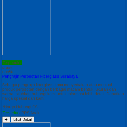
Terpopuler
Diskon
nan%
Pengrajin Perosotan Fiberglass Surabaya
Sebagai pengrajin fiberglass kami menyediakan atau menjual
produk perosotan dengan berbagai macam bentuk, ukuran dan
warna. silahkan hubungi kami untuk informasi lebih detail. Dapatkan
harga spesial dari kami.
*Harga Hubungi CS
Tersedia
/ PRS Anak
✚
Lihat Detail