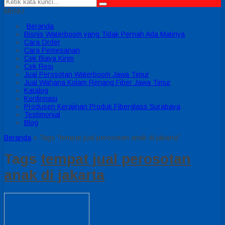
MENU
Beranda
Bisnis Waterboom yang Tidak Pernah Ada Matinya
Cara Order
Cara Pemesanan
Cek Biaya Kirim
Cek Resi
Jual Perosotan Waterboom Jawa Timur
Jual Wahana Kolam Renang Fiber Jawa Timur
Katalog
Konfirmasi
Produsen Kerajinan Produk Fiberglass Surabaya
Testimonial
Blog
Beranda
»
Tags "tempat jual perosotan anak di jakarta"
Tags
tempat jual perosotan
anak di jakarta