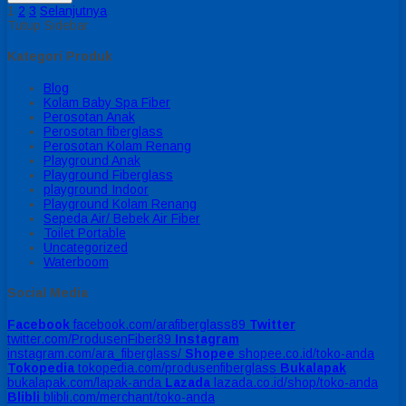
1
2
3
Selanjutnya
Tutup Sidebar
Kategori Produk
Blog
Kolam Baby Spa Fiber
Perosotan Anak
Perosotan fiberglass
Perosotan Kolam Renang
Playground Anak
Playground Fiberglass
playground Indoor
Playground Kolam Renang
Sepeda Air/ Bebek Air Fiber
Toilet Portable
Uncategorized
Waterboom
Social Media
Facebook
facebook.com/arafiberglass89
Twitter
twitter.com/ProdusenFiber89
Instagram
instagram.com/ara_fiberglass/
Shopee
shopee.co.id/toko-anda
Tokopedia
tokopedia.com/produsenfiberglass
Bukalapak
bukalapak.com/lapak-anda
Lazada
lazada.co.id/shop/toko-anda
Blibli
blibli.com/merchant/toko-anda