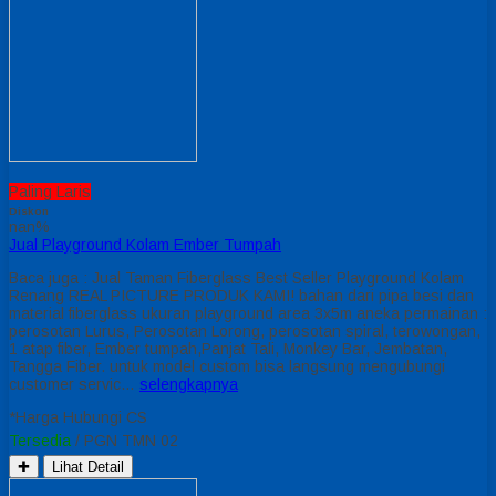
Paling Laris
Diskon
nan%
Jual Playground Kolam Ember Tumpah
Baca juga : Jual Taman Fiberglass Best Seller Playground Kolam
Renang REAL PICTURE PRODUK KAMI! bahan dari pipa besi dan
material fiberglass ukuran playground area 3x5m aneka permainan :
perosotan Lurus, Perosotan Lorong, perosotan spiral, terowongan,
1 atap fiber, Ember tumpah,Panjat Tali, Monkey Bar, Jembatan,
Tangga Fiber. untuk model custom bisa langsung mengubungi
customer servic…
selengkapnya
*Harga Hubungi CS
Tersedia
/ PGN TMN 02
✚
Lihat Detail