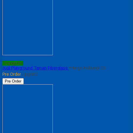
Terpopuler
Jual Playground Taman Fiberglass
*Harga Hubungi CS
Pre Order
/ pgnt02
Pre Order