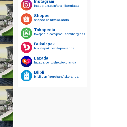
Instagram
instagram.com/ara_fiberglass/
Shopee
shopee.co.id/toko-anda
Tokopedia
tokopedia.com/produsenfiberglass
Bukalapak
bukalapak.com/lapak-anda
Lazada
lazada.co.id/shop/toko-anda
Blibli
blibli.com/merchant/toko-anda