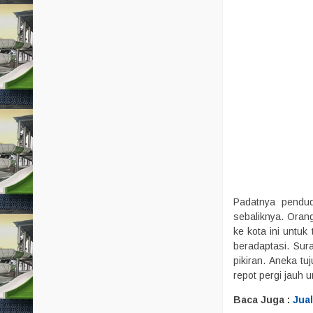
Padatnya pendud
sebaliknya. Oran
ke kota ini untuk
beradaptasi. Sur
pikiran. Aneka tu
repot pergi jauh 
Baca Juga :
Jua