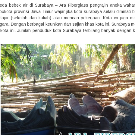
eda bebek air di Surabaya – Ara Fiberglass pengrajin aneka waha
ibukota provinsi Jawa Timur wajar jika kota surabaya selalu diminat
elajar (sekolah dan kuliah) atau mencari pekerjaan. Kota ini juga m
ra. Dengan berbagai keunikan dan sajian khas kota ini, Surabaya m
i kota ini. Jumlah penduduk kota Surabaya terbilang banyak denga