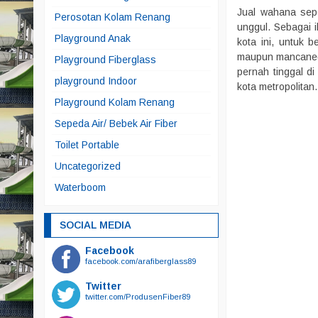
Jual wahana sep
Perosotan Kolam Renang
unggul. Sebagai 
Playground Anak
kota ini, untuk b
maupun mancanega
Playground Fiberglass
pernah tinggal d
playground Indoor
kota metropolitan.
Playground Kolam Renang
Sepeda Air/ Bebek Air Fiber
Toilet Portable
Uncategorized
Waterboom
SOCIAL MEDIA
Facebook
facebook.com/arafiberglass89
Twitter
twitter.com/ProdusenFiber89