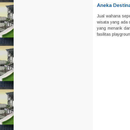
Aneka Destina
Jual wahana sepe
wisata yang ada d
yang menarik dan
fasilitas playgro