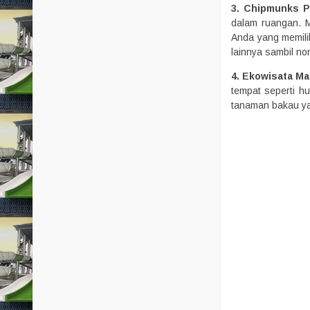
3. Chipmunks P
dalam ruangan. M
Anda yang memilik
lainnya sambil n
4. Ekowisata M
tempat seperti h
tanaman bakau ya