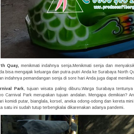
rth Quay,
menikmati indahnya senja.Menikmati senja dan menyaksi
da bisa mengajak keluarga dan putra-putri Anda ke Surabaya North
an indahnya pemandangan senja di sore hari Anda juga dapat menikma
rnival Park
, tujuan wisata paling diburu.Warga Surabaya tentunya
yo Carnival Park merupakan tujuan andalan. Mengapa demikian? A
dari komidi putar, bianglala, korsel, aneka odong-odong dan kereta mini
a satu ini sudah tutup terbengkalai dikarenakan adanya pandemi.