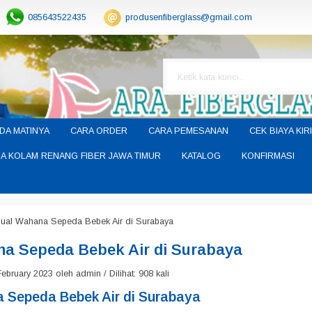
085643522435
produsenfiberglass@gmail.com
DA MATINYA
CARA ORDER
CARA PEMESANAN
CEK BIAYA KIR
A KOLAM RENANG FIBER JAWA TIMUR
KATALOG
KONFIRMASI
Jual Wahana Sepeda Bebek Air di Surabaya
na Sepeda Bebek Air di Surabaya
ebruary 2023 oleh admin / Dilihat: 908 kali
 Sepeda Bebek Air di Surabaya