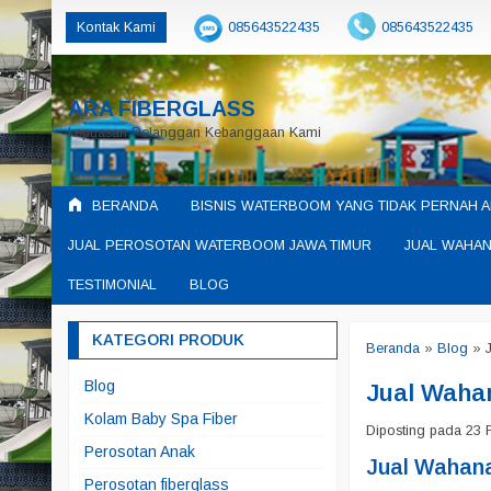
Kontak Kami
085643522435
085643522435
ARA FIBERGLASS
kepuasan Pelanggan Kebanggaan Kami
BERANDA
BISNIS WATERBOOM YANG TIDAK PERNAH A
JUAL PEROSOTAN WATERBOOM JAWA TIMUR
JUAL WAHAN
TESTIMONIAL
BLOG
KATEGORI PRODUK
Beranda
»
Blog
»
Blog
Jual Waha
Kolam Baby Spa Fiber
Diposting pada 23 F
Perosotan Anak
Jual Wahana
Perosotan fiberglass